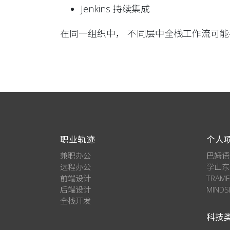
Jenkins 持续集成
在同一组织中， 不同层中全栈工作流可能
职业轨迹
个人
兼职办公
巴姆语
远程办公
学山东
前端设计
TRAM
后端设计
MIND
全栈开发
科技