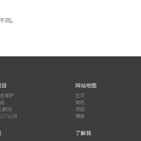
不同。
项目
网站地图
言保护
主页
话
简历
EL顾问
项目
SECT公司
博客
类
了解我