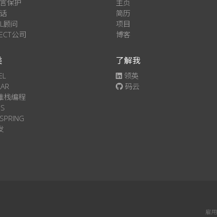
言保护
主页
话
简历
EL顾问
项目
SECT公司
博客
类
了解我
EL
领英
LAR
码云
N堆栈编程
JS
SPRING
发
雇用