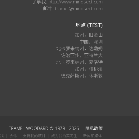
了解我: http://www.mindsect.com
邮件: tramel@mindsect.com
地点 (TEST)
加州，旧金山
中国，深圳
北卡罗来纳州，达勒姆
佐治亚州，亚特兰大
北卡罗来纳州，夏洛特
加州，核桃溪
德克萨斯州，休斯敦
TRAMEL WOODARD
© 1979 - 2026
|
隐私政策
我
|
会诊
|
支持我的项目
|
成为我的实习生
|
新闻和媒体